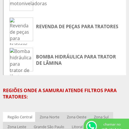
PEÇAS PARA TRATORES HYUNDAI
PEÇAS PARA TRATORES KOMATSU
PEÇAS PARA TRATORES NO MATO GROSSO
REVENDA DE PEÇAS PARA TRATORES
PEÇAS PARA TRATORES NO PARÁ
PINOS E BUCHAS PARA TRATORES
REVENDA DE PEÇAS PARA TRATORES
ROLETE PARA TRATORES
BOMBA HIDRÁULICA PARA TRATOR
DE LÂMINA
ROLETES PARA TRATORES DE ESTEIRA
VEDAÇÕES PARA TRATORES
REGIÕES ONDE A SAMURAI ATENDE FILTROS PARA
TRATORES:
Região Central
Zona Norte
Zona Oeste
Zona Sul
chamar no
Zona Leste
Grande São Paulo
Litoral de São Paulo