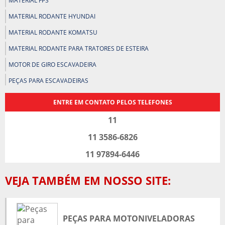
MATERIAL FPS
MATERIAL RODANTE HYUNDAI
MATERIAL RODANTE KOMATSU
MATERIAL RODANTE PARA TRATORES DE ESTEIRA
MOTOR DE GIRO ESCAVADEIRA
PEÇAS PARA ESCAVADEIRAS
PEÇAS PARA KOMATSU
ENTRE EM CONTATO PELOS TELEFONES
PEÇAS PARA KOMATSU EM SP
11
PEÇAS PARA MOTONIVELADORAS
11 3586-6826
PEÇAS PARA PÁ CARREGADEIRAS
11 97894-6446
PEÇAS PARA TRATOR DE ESTEIRA
VEJA TAMBÉM EM NOSSO SITE:
PEÇAS PARA TRATORES EM GOIÂNIA
PEÇAS PARA TRATORES EM MINAS GERAIS
PEÇAS PARA TRATORES EM SP
PEÇAS PARA MOTONIVELADORAS