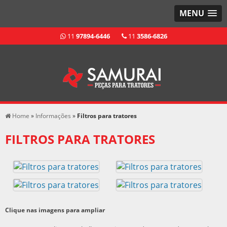
MENU
11
97894-6446
11
3586-6826
Home
»
Informações
»
Filtros para tratores
FILTROS PARA TRATORES
Clique nas imagens para ampliar