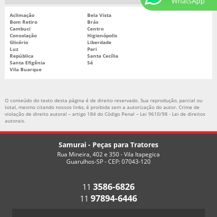
WhatsApp
Aclimação
Bela Vista
Bom Retiro
Brás
Cambuci
Centro
Consolação
Higienópolis
Glicério
Liberdade
Luz
Pari
República
Santa Cecília
Santa Efigênia
Sé
Vila Buarque
O conteúdo do texto desta página é de direito reservado. Sua reprodução, parcial ou
total, mesmo citando nossos links, é proibida sem a autorização do autor. Crime de
violação de direito autoral – artigo 184 do Código Penal –
Lei 9610/98 - Lei de direitos
autorais
.
Samurai - Peças para Tratores
Rua Mineira, 402 e 350 - Vila Itapegica
Guarulhos-SP - CEP: 07043-120
3586-6826
11
97894-6446
11