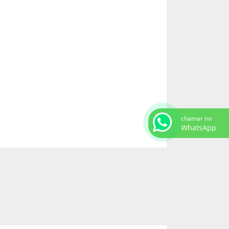
PEÇAS PARA TRATORES EM SP
PEÇAS PARA TRATORES HYUNDAI
PEÇAS PARA TRATORES KOMATSU
PEÇAS PARA TRATORES NO MATO GROSSO
PEÇAS PARA TRATORES NO PARÁ
PINOS E BUCHAS PARA TRATORES
REVENDA DE PEÇAS PARA TRATORES
ROLETE PARA TRATORES
chamar no
WhatsApp
ROLETES PARA TRATORES DE ESTEIRA
VEDAÇÕES PARA TRATORES