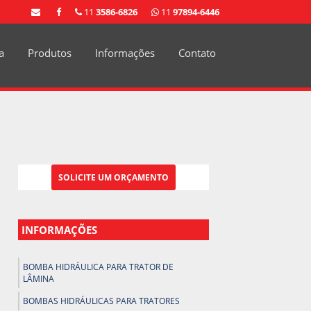
11
3586-6826
11
97894-6446
a
Produtos
Informações
Contato
SOLICITE UM ORÇAMENTO
INFORMAÇÕES
BOMBA HIDRÁULICA PARA TRATOR DE
LÂMINA
BOMBAS HIDRÁULICAS PARA TRATORES