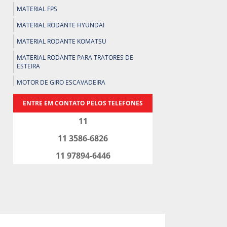
MATERIAL FPS
MATERIAL RODANTE HYUNDAI
MATERIAL RODANTE KOMATSU
MATERIAL RODANTE PARA TRATORES DE
ESTEIRA
MOTOR DE GIRO ESCAVADEIRA
PEÇAS PARA ESCAVADEIRAS
ENTRE EM CONTATO PELOS TELEFONES
PEÇAS PARA KOMATSU
11
PEÇAS PARA KOMATSU EM SP
11 3586-6826
PEÇAS PARA MOTONIVELADORAS
11 97894-6446
PEÇAS PARA PÁ CARREGADEIRAS
PEÇAS PARA TRATOR DE ESTEIRA
PEÇAS PARA TRATORES EM GOIÂNIA
PEÇAS PARA TRATORES EM MINAS GERAIS