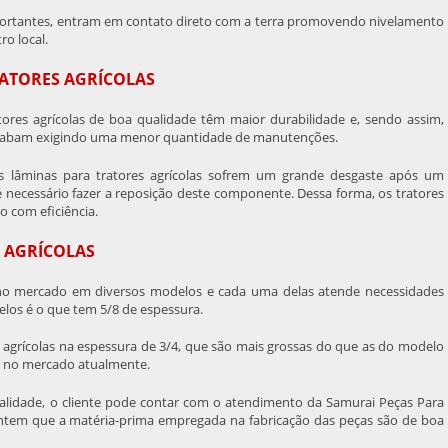
ortantes, entram em contato direto com a terra promovendo nivelamento
o local.
RATORES AGRÍCOLAS
ores agrícolas
de boa qualidade têm maior durabilidade e, sendo assim,
acabam exigindo uma menor quantidade de manutenções.
as
lâminas para tratores agrícolas
sofrem um grande desgaste após um
necessário fazer a reposição deste componente. Dessa forma, os tratores
 com eficiência.
 AGRÍCOLAS
no mercado em diversos modelos e cada uma delas atende necessidades
elos é o que tem 5/8 de espessura.
 agrícolas
na espessura de 3/4, que são mais grossas do que as do modelo
ado no mercado atualmente.
lidade, o cliente pode contar com o atendimento da Samurai Peças Para
rantem que a matéria-prima empregada na fabricação das peças são de boa